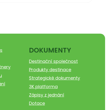
DOKUMENTY
s
Destinační společnost
tnery
Produkty destinace
u
Strategické dokumenty
ání
3K platforma
Zápisy z jednání
Dotace