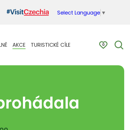
Select Language
▼
LNĚ
AKCE
TURISTICKÉ CÍLE
0
 prohádala