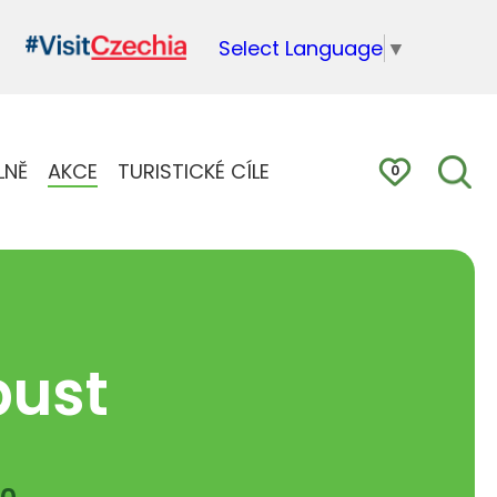
Select Language
▼
LNĚ
AKCE
TURISTICKÉ CÍLE
0
ust