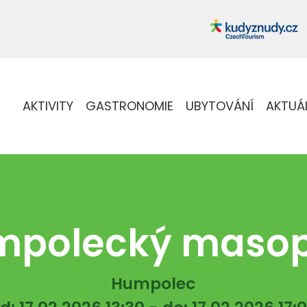
AKTIVITY
GASTRONOMIE
UBYTOVÁNÍ
AKTUÁ
mpolecký masop
Humpolec