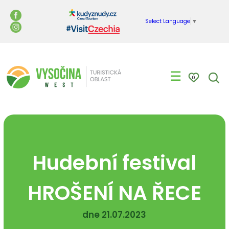
Select Language
▼
☰
0
Hudební festival
HROŠENÍ NA ŘECE
dne 21.07.2023