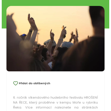
Přidat do oblíbených
6. ročník víkendového hudebního festivalu HROŠENÍ
NA ŘECE, který proběhne v kempu Moře u rybníku
Řeka. Více informací naleznete na stránkách