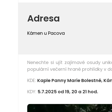
Adresa
Kámen u Pacova
Nenechte si ujít zajímavé osudy u
ni
populární večerní hrané prohlídky v
KDE:
Kaple Panny Marie Bolestné, K
KDY:
5.7.2025 od 19, 20 a 21 hod.