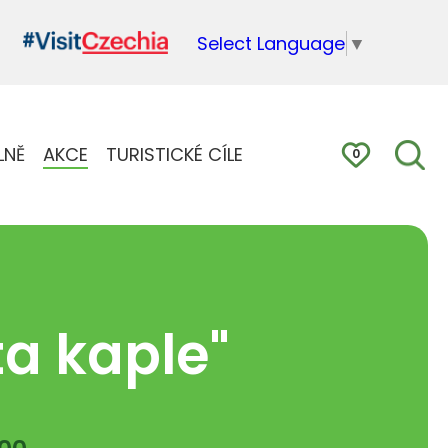
Select Language
▼
LNĚ
AKCE
TURISTICKÉ CÍLE
0
ta kaple"