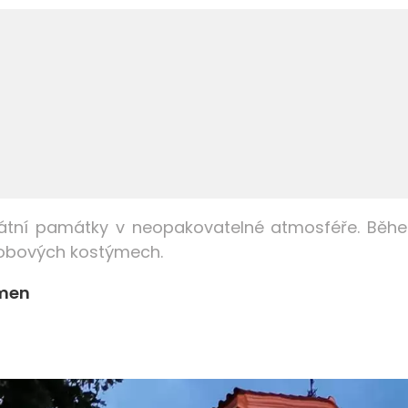
kátní památky v neopakovatelné atmosféře. Během
 dobových kostýmech.
ámen