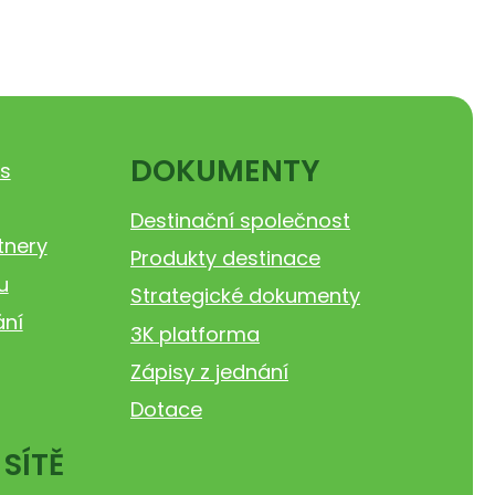
DOKUMENTY
s
Destinační společnost
tnery
Produkty destinace
u
Strategické dokumenty
ání
3K platforma
Zápisy z jednání
Dotace
 SÍTĚ