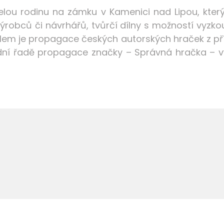
elou rodinu na zámku v Kamenici nad Lipou, kter
 výrobců či návrhářů, tvůrčí dílny s možností vyz
em je propagace českých autorských hraček z přír
lední řadě propagace značky –
Správná
hračka – 