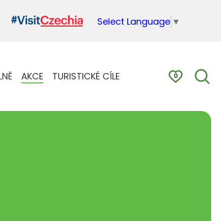
Select Language
▼
LNĚ
AKCE
TURISTICKÉ CÍLE
0