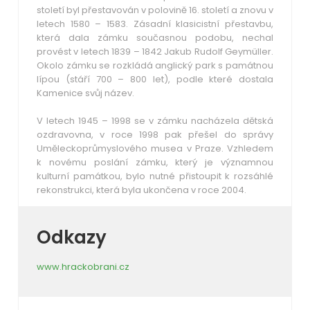
století byl přestavován v polovině 16. století a znovu v
letech 1580 – 1583. Zásadní klasicistní přestavbu,
která dala zámku současnou podobu, nechal
provést v letech 1839 – 1842 Jakub Rudolf Geymüller.
Okolo zámku se rozkládá anglický park s památnou
lípou (stáří 700 – 800 let), podle které dostala
Kamenice svůj název.
V letech 1945 – 1998 se v zámku nacházela dětská
ozdravovna, v roce 1998 pak přešel do správy
Uměleckoprůmyslového musea v Praze. Vzhledem
k novému poslání zámku, který je významnou
kulturní památkou, bylo nutné přistoupit k rozsáhlé
rekonstrukci, která byla ukončena v roce 2004.
Odkazy
www.hrackobrani.cz