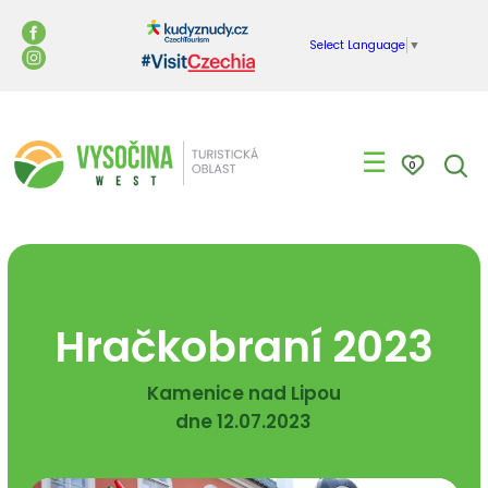
Select Language
▼
☰
0
Hračkobraní 2023
Kamenice nad Lipou
dne 12.07.2023