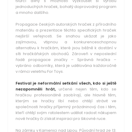
tvůrčí dílny s možností vyzkoušet si výrobu
jednoduchých hraček, bohatý doprovodný program
a mnoho dalšího.
Propagace českých autorských hraček z přírodního
materiálu a prezentace těchto specifických hraček
nejširší veřejnosti. Se snahou ukázat je jako
zajímavou, vtipnou a konkurenceschopnou
alternativu k hračkám, které jsou běžně k dostání v
síti hračkářských obchodů. Zároveň v neposlední
řadě propagace značky –
Správná
hračka –
vybráno odborníky
, která je udělována každoročně
v rámci veletrhu For Toys.
Festival je neformální setkání všech, kdo si ještě
nezapomněli hrát,
určené nejen těm, kdo se
hračkou profesionálně zaobírají, ale hlavně těm,
kterým se hračky líbí nebo chtějí strávit ve
společnosti hračky příjemný prázdninový čas i těm,
kteří chtějí svým ratolestem udělat radost nákupem
nové hračky či získat inspiraci pro šikovné ruce.
Na zámku v Kamenici nad Lipou. Původní hrad ze 13.