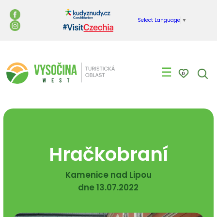
Select Language
▼
☰
0
Hračkobraní
Kamenice nad Lipou
dne 13.07.2022