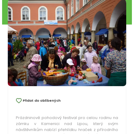
Přidat do oblíbených
Prázdninově pohodový festival pro celou rodinu na
zámku v Kamenici nad Lipou, který svým
návštěvníkům nabízí přehlídku hraček z přírodního