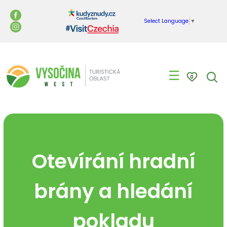
Select Language
▼
☰
0
Otevírání hradní
brány a hledání
pokladu