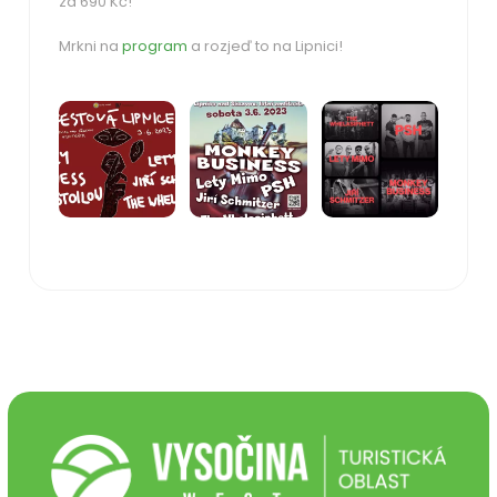
za 690 Kč!
Mrkni na
program
a rozjeď to na Lipnici!