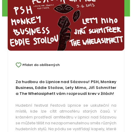
Přidat do oblíbených
Za hudbou do Lipnice nad Sázavou!
PSH, Monkey
Business, Eddie Stoilow, Lety Mimo, Jiří Schmitter
a The Whelasiphett vám rozproudí krev v žilách!
Hudební festival Festová Lipnice se uskuteční na
místě, kde lze cítit atmosféru starých časů. V
krásném prostředí amfiteátru v Lipnici nad Sázavou
se můžete těšit na nezapomenutelnou směs různých
hudebních stylů. Na pódiu se vystřídají kapely, které