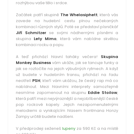
rozhýbou vaše tělo i srdce.
Začátek patří skupině
The Whelasiphett
, která vás
zavede na hudební cestu plnou nečekaných
kombinací různých stylů. Poté se představí písničkář
Jiří Schmitzer
se svými nádhernými písněmi a
skupina
Lety Mimo
, která vám nabídne skvělou
kombinaci rocku a popu.
A teď přichází hlavní taháky večera!
Skupina
Monkey Business
vám ukáže, jak se tancuje funky a
jak se roztočíte na jejich výbušných rytmech. A když
už budete v hudebním transu, přichází na řadu
neotřelí
PSH
, kteří vám ukážou, že český rap má co
nabídnout. Mezi hlavními interprety samozřejmě
nesmíme zapomenout na skupinu
Eddie Stoilow
,
která patří mezi nejvýraznější a nejoblíbenější české
pop rockové kapely. Jejich nezapomenutelnými
melodiemi a vynikajícím hlasem frontmana Honzy
Žampy určitě budete nadšeni.
V předprodeji seženeš
lupeny
za 590 Kč a na místě