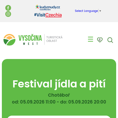
Select Language
▼
☰
0
Festival jídla a pití
Chotěboř
od: 05.09.2026 11:00 - do: 05.09.2026 20:00