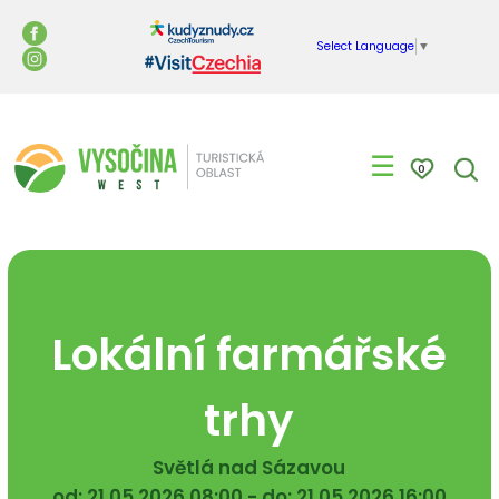
Select Language
▼
☰
0
Lokální farmářské
trhy
Světlá nad Sázavou
od: 21.05.2026 08:00 - do: 21.05.2026 16:00