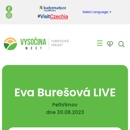
Select Language
▼
☰
0
Eva Burešová LIVE
Pelhřimov
dne 30.08.2023