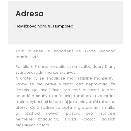
Adresa
Havlíčkovo nám. 91, Humpolec
Kolik milenek je zapotřebí ke zkáze jednoho
manželství?
Rosálie a Francis rekapitulují na svatbě dcery Diany
svůj dosavadní manželský život.
A určitě by se shodli, že mají šťastné manželství,
kdyby se ale právě v tento den neprovalilo, že
Francis žije dvojí život. Má totiž milenku! A přes
nenadálé snahy ukončit svůj románek a zachránit
rodinu, vybuchují kolem něj jako miny další milostné
aférky. Celá rodina se ocitá v groteskním zmatku
a příchod nových postav, pro Francise
nejméně žádoucích, spustí kolotoč dalších
bláznivých situací.