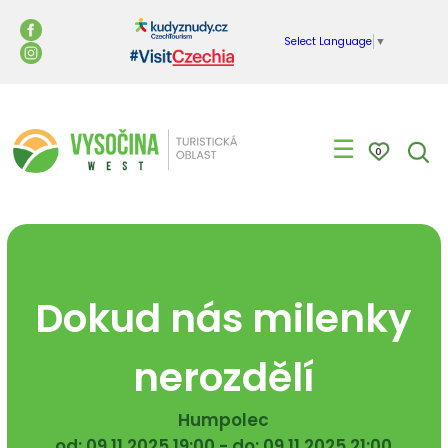
Select Language
▼
☰
0
Dokud nás milenky
nerozdělí
Humpolec
od: 09.11.2025 19:00 - do: 09.11.2025 21:00