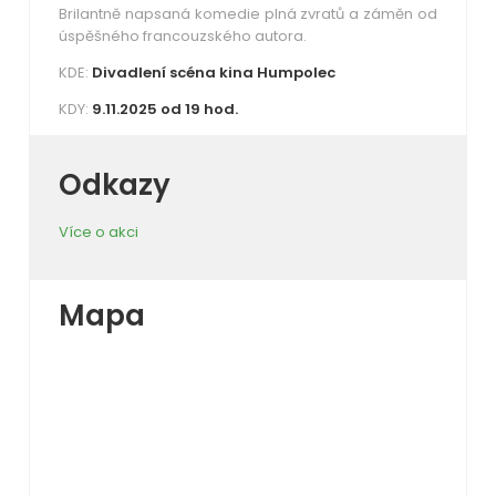
Brilantně napsaná komedie plná zvratů a záměn od
úspěšného francouzského autora.
KDE:
Divadlení scéna kina Humpolec
KDY:
9.11.2025 od 19 hod.
Odkazy
Více o akci
Mapa