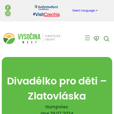
Select Language
▼
☰
0
Divadélko pro děti –
Zlatovláska
Humpolec
dne 29.07.2024