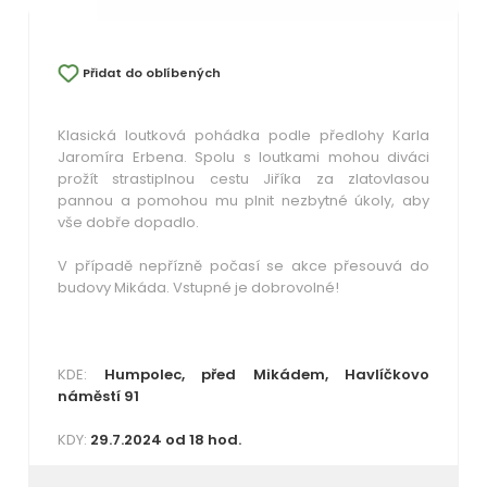
Přidat do oblíbených
Klasická loutková pohádka podle předlohy Karla
Jaromíra Erbena. Spolu s loutkami mohou diváci
prožít strastiplnou cestu Jiříka za zlatovlasou
pannou a pomohou mu plnit nezbytné úkoly, aby
vše dobře dopadlo.
V případě nepřízně počasí se akce přesouvá do
budovy Mikáda. Vstupné je dobrovolné!
KDE:
Humpolec, před Mikádem, Havlíčkovo
náměstí 91
KDY:
29.7.2024 od 18 hod.