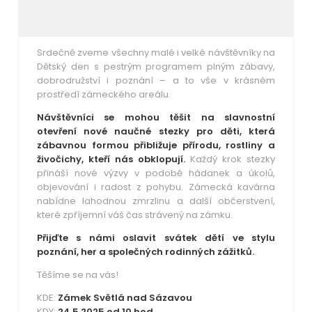
Srdečně zveme všechny malé i velké návštěvníky na
Dětský den s pestrým programem plným zábavy,
dobrodružství i poznání – a to vše v krásném
prostředí zámeckého areálu.
Návštěvníci se mohou těšit na slavnostní
otevření nové naučné stezky pro děti, která
zábavnou formou přibližuje přírodu, rostliny a
živočichy, kteří nás obklopují.
Každý krok stezky
přináší nové výzvy v podobě hádanek a úkolů,
objevování i radost z pohybu. Zámecká kavárna
nabídne lahodnou zmrzlinu a další občerstvení,
které zpříjemní váš čas strávený na zámku.
Přijďte s námi oslavit svátek dětí ve stylu
poznání, her a společných rodinných zážitků.
Těšíme se na vás!
KDE:
Zámek Světlá nad Sázavou
KDY:
24.5.2025 od 10 hod.