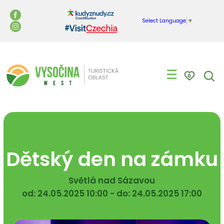
Select Language
▼
☰
0
Dětský den na zámku
Světlá nad Sázavou
od: 24.05.2025 10:00 - do: 24.05.2025 17:00