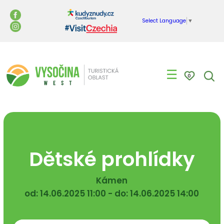
Select Language
▼
☰
0
Dětské prohlídky
Kámen
od: 14.06.2025 11:00 - do: 14.06.2025 14:00