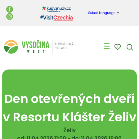
Select Language
▼
☰
0
Den otevřených dveří
v Resortu Klášter Želiv
Želiv
od: 11.04.2026 11:00 - do: 11.04.2026 19:00