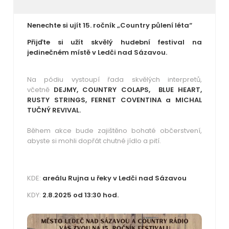
Nenechte si ujít 15. ročník „Country půlení léta“
Přijďte si užít skvělý hudební festival na
jedinečném místě v Ledči nad Sázavou.
Na pódiu vystoupí řada skvělých interpretů,
včetně
DEJMY, COUNTRY COLAPS, BLUE HEART,
RUSTY STRINGS, FERNET COVENTINA a MICHAL
TUČNÝ REVIVAL.
Během akce bude zajištěno bohaté občerstvení,
abyste si mohli dopřát chutné jídlo a pití.
KDE:
areálu Rujna u řeky v Ledči nad Sázavou
KDY:
2.8.2025 od 13:30 hod.