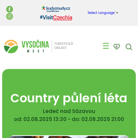
Select Language
▼
☰
0
Country půlení léta
Ledeč nad Sázavou
od: 02.08.2025 13:30 - do: 02.08.2025 21:00