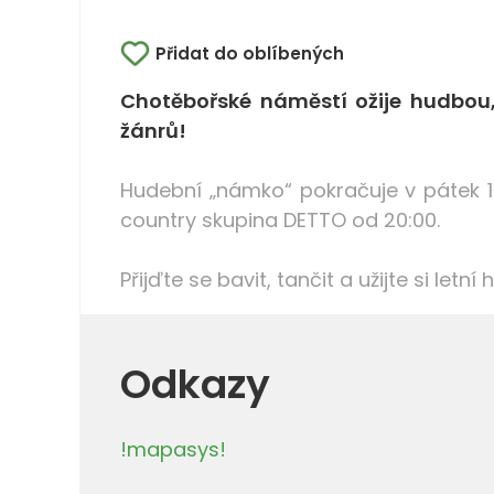
Přidat do oblíbených
Chotěbořské náměstí ožije hudbou,
žánrů!
Hudební „námko“ pokračuje v pátek 
country skupina DETTO od 20:00.
Přijďte se bavit, tančit a užijte si letn
Odkazy
!mapasys!