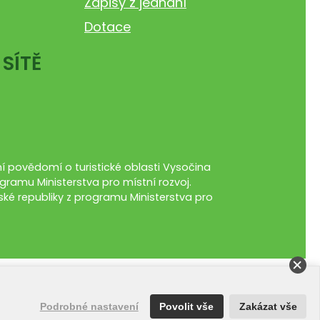
Zápisy z jednání
Dotace
 SÍTĚ
 povědomí o turistické oblasti Vysočina
gramu Ministerstva pro místní rozvoj.
ké republiky z programu Ministerstva pro
Podrobné nastavení
Povolit vše
Zakázat vše