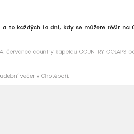
 a to každých 14 dní, kdy se můžete těšit na
14. července country kapelou COUNTRY COLAPS od 
í hudební večer v Chotěboři.