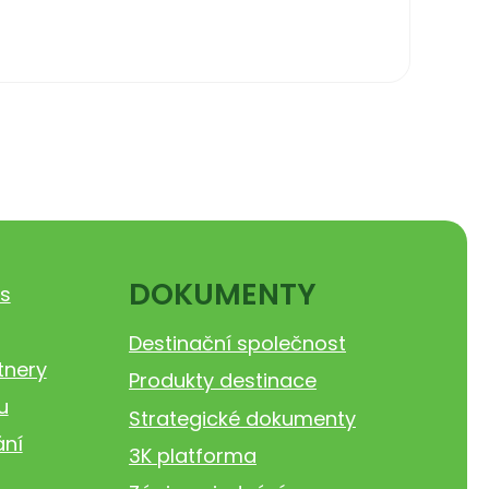
DOKUMENTY
s
Destinační společnost
tnery
Produkty destinace
u
Strategické dokumenty
ání
3K platforma