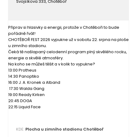
Svojsíkova 333, Chotěboř
Připrav si hlasivky a energii, protože v Chotěboři to bude
pořádně řvát!
CHOTĚBOŘ FEST 2026 vypukne už v sobotu 22. srpna na ploše
u zimního stadionu.
Čeká tě našlapaný celodenní program plný skvělého rocku,
energie a skvělé atmosféry.
Na koho se můžeš těšit a v kolik to vypukne?
13:00 Protheus
14:30 Panoptiko
16:00 J. A. Kronek a Alband
17:30 Walda Gang
19:00 Ready Kirken
20:45 DOGA
22:15 Liquid Face
KDE:
Plocha u zimního stadionu Chotěboř