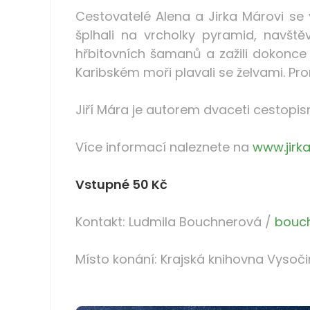
Cestovatelé Alena a Jirka Márovi se v
šplhali na vrcholky pyramid, navště
hřbitovních šamanů a zažili dokonce
Karibském moři plavali se želvami. 
Jiří Mára je autorem dvaceti cestopis
Více informací naleznete na
www.jirk
Vstupné 50 Kč
Kontakt: Ludmila Bouchnerová /
bouc
Místo konání: Krajská knihovna Vysoči