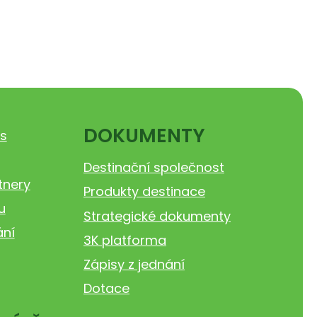
DOKUMENTY
s
Destinační společnost
tnery
Produkty destinace
u
Strategické dokumenty
ání
3K platforma
Zápisy z jednání
Dotace