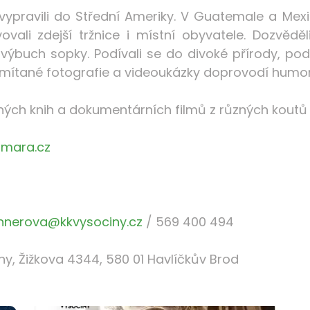
ypravili do Střední Ameriky. V Guatemale a Mexik
vovali zdejší tržnice i místní obyvatele. Dozvěd
 výbuch sopky. Podívali se do divoké přírody, po
Promítané fotografie a videoukázky doprovodí hu
ných knih a dokumentárních filmů z různých koutů 
amara.cz
hnerova@kkvysociny.cz
/ 569 400 494
ny, Žižkova 4344, 580 01 Havlíčkův Brod