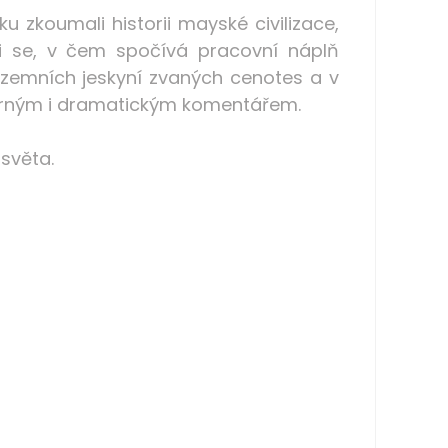
u zkoumali historii mayské civilizace,
ěli se, v čem spočívá pracovní náplň
dzemních jeskyní zvaných cenotes a v
morným i dramatickým komentářem.
světa.