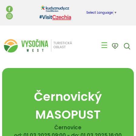
Select Language
▼
☰
0
Černovický
MASOPUST
Černovice
od: 01.03.2025 09:00 - do: 01.03.2025 16:00