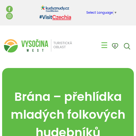
Select Language
▼
☰
0
Brána – přehlídka
mladých folkových
hudebníků