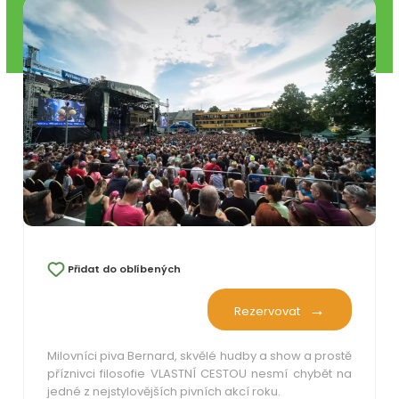
Přidat do oblíbených
Rezervovat
Milovníci piva Bernard, skvělé hudby a show a prostě
příznivci filosofie VLASTNÍ CESTOU nesmí chybět na
jedné z nejstylovějších pivních akcí roku.