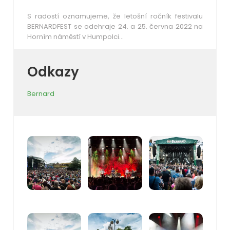
S radostí oznamujeme, že letošní ročník festivalu
BERNARDFEST se odehraje 24. a 25. června 2022 na
Horním náměstí v Humpolci…
Odkazy
Bernard