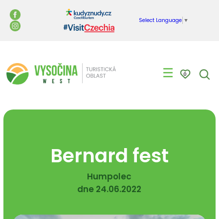
Select Language
▼
☰
0
Bernard fest
Humpolec
dne 24.06.2022