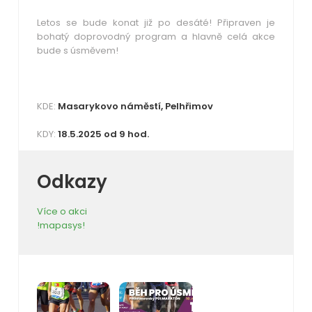
Letos se bude konat již po desáté! Připraven je
bohatý doprovodný program a hlavně celá akce
bude s úsměvem!
KDE:
Masarykovo náměstí, Pelhřimov
KDY:
18.5.2025 od 9 hod.
Odkazy
Více o akci
!mapasys!