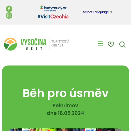
Select Language
▼
☰
0
Běh pro úsměv
Pelhřimov
dne 18.05.2024