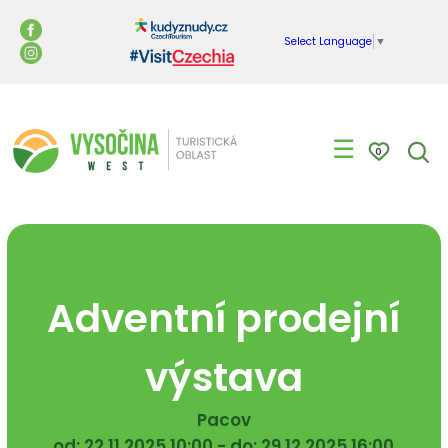
Select Language
▼
☰
0
Adventní prodejní
výstava
Pacov
od: 22.11.2025 10:00 - do: 29.12.2025 16:00