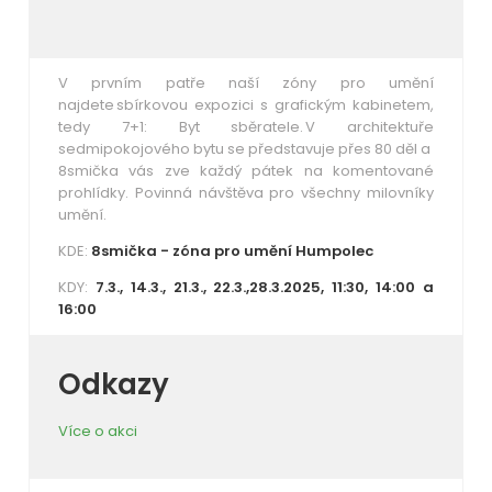
V prvním patře naší zóny pro umění
najdete sbírkovou expozici s grafickým kabinetem,
tedy 7+1: Byt sběratele. V architektuře
sedmipokojového bytu se představuje přes 80 děl a
8smička vás zve každý pátek na komentované
prohlídky. Povinná návštěva pro všechny milovníky
umění.
KDE:
8smička - zóna pro umění Humpolec
KDY:
7.3., 14.3., 21.3., 22.3.,28.3.2025, 11:30, 14:00 a
16:00
Odkazy
Více o akci