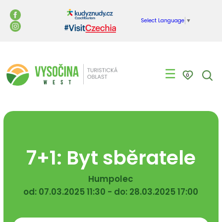
Select Language
▼
☰
0
7+1: Byt sběratele
Humpolec
od: 07.03.2025 11:30 - do: 28.03.2025 17:00