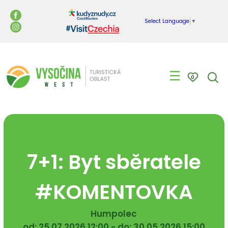
Select Language
▼
☰
0
7+1: Byt sběratele
#KOMENTOVKA
Humpolec
od: 25.07.2026 12:00 - do: 30.05.2026 15:00