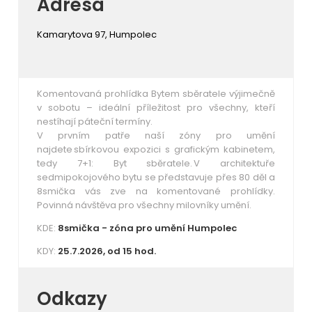
Adresa
Kamarytova 97, Humpolec
Komentovaná prohlídka Bytem sběratele výjimečně
v sobotu – ideální příležitost pro všechny, kteří
nestíhají páteční termíny.
V prvním patře naší zóny pro umění
najdete sbírkovou expozici s grafickým kabinetem,
tedy 7+1: Byt sběratele. V architektuře
sedmipokojového bytu se představuje přes 80 děl a
8smička vás zve na komentované prohlídky.
Povinná návštěva pro všechny milovníky umění.
KDE:
8smička - zóna pro umění Humpolec
KDY:
25.7.2026, od 15 hod.
Odkazy