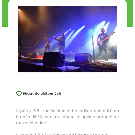
Přidat do oblíbených
V pátek 5.8. tradiční koncert mladých bubeníků na
hradě d 16:00 hod. a v sobotu se Lipnice probudí do
rockového dne!
V sobotu 6.8. ožije Lipnice nad Sázavou rockem!