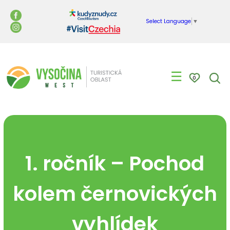
Select Language
▼
☰
0
1. ročník – Pochod
kolem černovických
vyhlídek