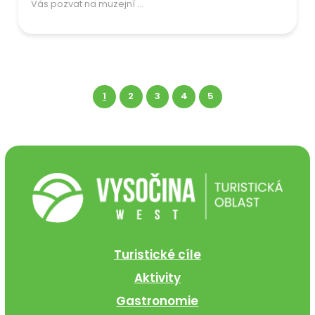
Vás pozvat na muzejní ...
1
2
3
4
5
Turistické cíle
Aktivity
Gastronomie