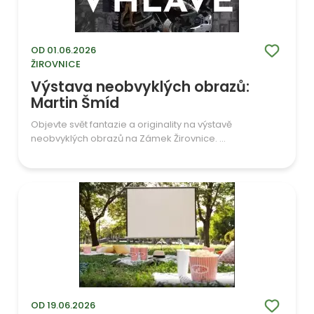
OD 01.06.2026
ŽIROVNICE
Výstava neobvyklých obrazů:
Martin Šmíd
Objevte svět fantazie a originality na výstavě
neobvyklých obrazů na Zámek Žirovnice. ...
OD 19.06.2026