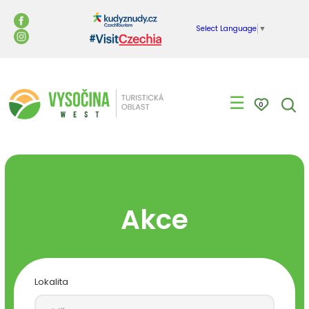
Select Language
▼
☰
0
Akce
Lokalita