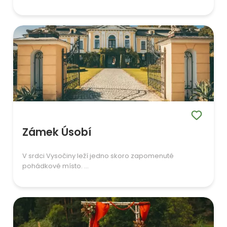
Zámek Úsobí
V srdci Vysočiny leží jedno skoro zapomenuté
pohádkové místo. ...