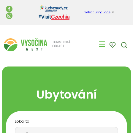
Select Language
▼
☰
0
Ubytování
Lokalita