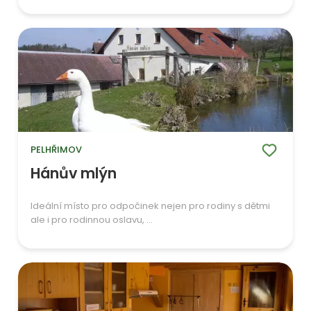
PELHŘIMOV
Hánův mlýn
Ideální místo pro odpočinek nejen pro rodiny s dětmi
ale i pro rodinnou oslavu, ...