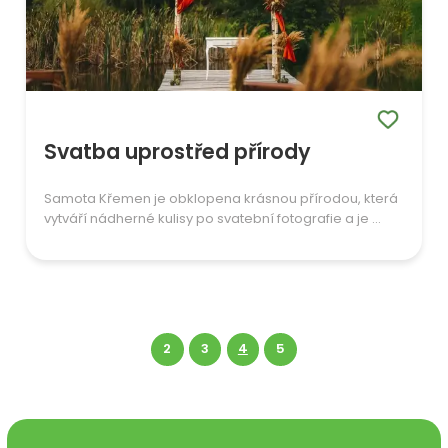
Svatba uprostřed přírody
Samota Křemen je obklopena krásnou přírodou, která
vytváří nádherné kulisy po svatební fotografie a je ...
2
3
4
5