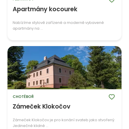
Apartmány kocourek
Nabízíme stylově zařízené a moderně vybavené
apartmány na ...
CHOTĚBOŘ
Zámeček Klokočov
Zámeček Klokočov je pro konání svateb jako stvořený.
Jedinečné klidné ...