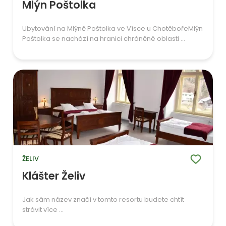
Mlýn Poštolka
Ubytování na Mlýně Poštolka ve Vísce u ChotěbořeMlýn
Poštolka se nachází na hranici chráněné oblasti ...
ŽELIV
Klášter Želiv
Jak sám název značí v tomto resortu budete chtít
strávit více ...