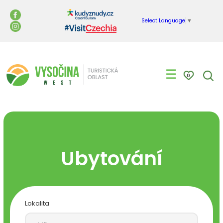
Select Language
▼
☰
0
Ubytování
Lokalita