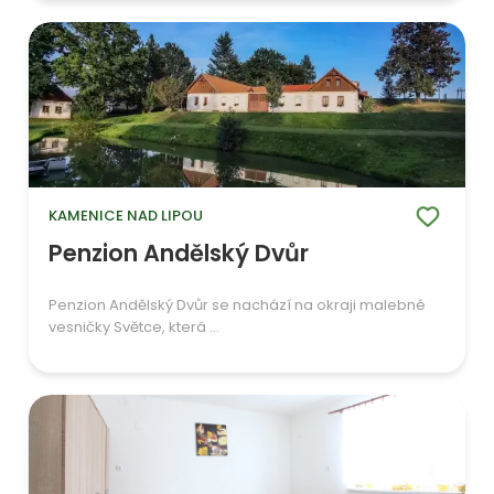
KAMENICE NAD LIPOU
Penzion Andělský Dvůr
Penzion Andělský Dvůr se nachází na okraji malebné
vesničky Světce, která ...