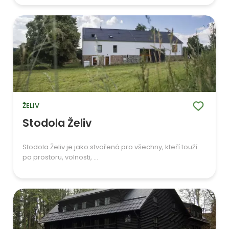
ŽELIV
Stodola Želiv
Stodola Želiv je jako stvořená pro všechny, kteří touží
po prostoru, volnosti, ...