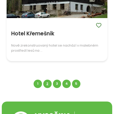
Hotel Křemešník
Nově zrekonstruovaný hotel se nachází v malebném
prostředí lesů na ...
1
2
3
4
5