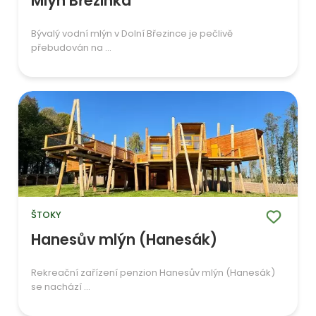
Mlýn Březinka
Bývalý vodní mlýn v Dolní Březince je pečlivě
přebudován na ...
ŠTOKY
Hanesův mlýn (Hanesák)
Rekreační zařízení penzion Hanesův mlýn (Hanesák)
se nachází ...