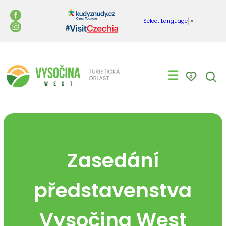
Select Language
▼
☰
0
Zasedání
představenstva
Vysočina West