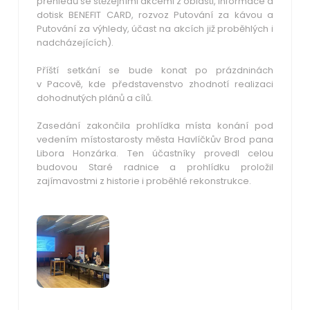
přehledů se stěžejními akcemi z oblasti, informace a
dotisk BENEFIT CARD, rozvoz Putování za kávou a
Putování za výhledy, účast na akcích již proběhlých i
nadcházejících).
Příští setkání se bude konat po prázdninách
v Pacově, kde představenstvo zhodnotí realizaci
dohodnutých plánů a cílů.
Zasedání zakončila prohlídka místa konání pod
vedením místostarosty města Havlíčkův Brod pana
Libora Honzárka. Ten účastníky provedl celou
budovou Staré radnice a prohlídku proložil
zajímavostmi z historie i proběhlé rekonstrukce.