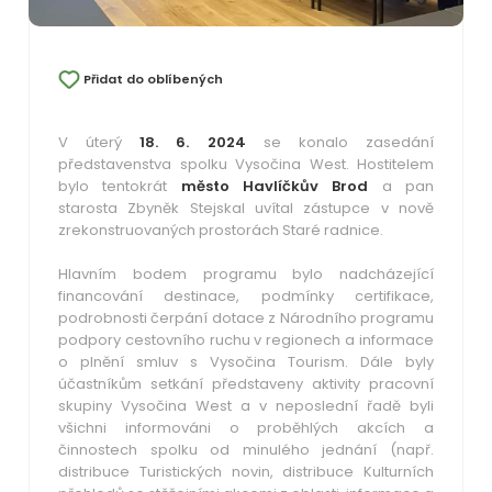
Přidat do oblíbených
V úterý
18. 6. 2024
se konalo zasedání
představenstva spolku Vysočina West. Hostitelem
bylo tentokrát
město Havlíčkův Brod
a pan
starosta Zbyněk Stejskal uvítal zástupce v nově
zrekonstruovaných prostorách Staré radnice.
Hlavním bodem programu bylo nadcházející
financování destinace, podmínky certifikace,
podrobnosti čerpání dotace z Národního programu
podpory cestovního ruchu v regionech a informace
o plnění smluv s Vysočina Tourism. Dále byly
účastníkům setkání představeny aktivity pracovní
skupiny Vysočina West a v neposlední řadě byli
všichni informováni o proběhlých akcích a
činnostech spolku od minulého jednání (např.
distribuce Turistických novin, distribuce Kulturních