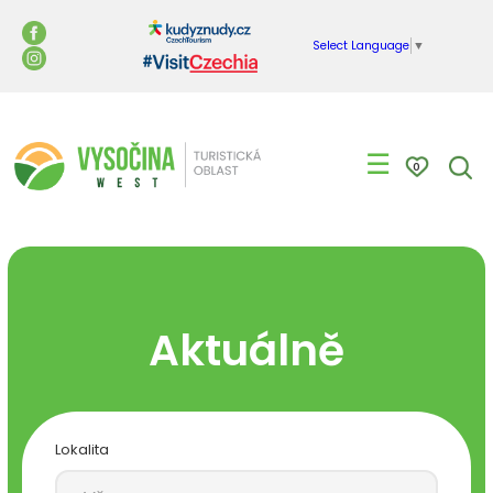
Select Language
▼
☰
0
Aktuálně
Lokalita