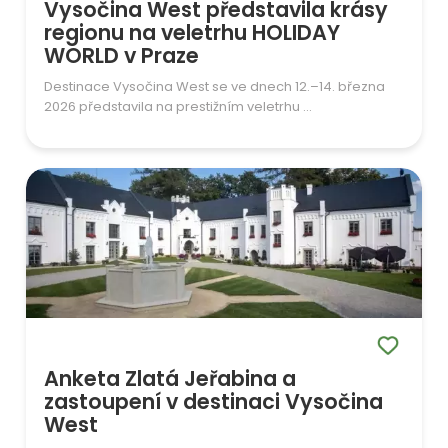
Vysočina West představila krásy
regionu na veletrhu HOLIDAY
WORLD v Praze
Destinace Vysočina West se ve dnech 12.–14. března
2026 představila na prestižním veletrhu ...
Anketa Zlatá Jeřabina a
zastoupení v destinaci Vysočina
West