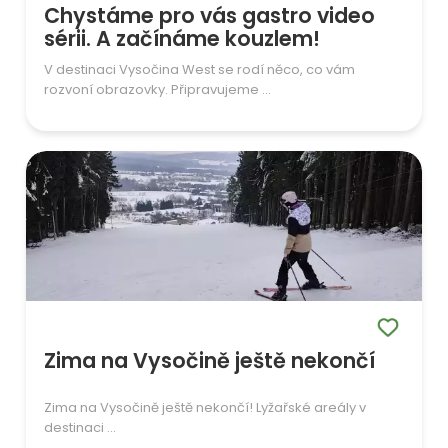
Chystáme pro vás gastro video
sérii. A začínáme kouzlem!
V destinaci Vysočina West se rodí něco, co vám
rozvoní obrazovky. Připravujeme ...
Zima na Vysočině ještě nekončí
Zima na Vysočině ještě nekončí! Lyžařské areály v
destinaci ...