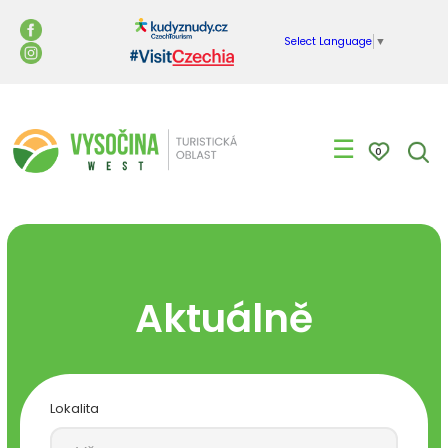
Select Language
▼
☰
0
Aktuálně
Lokalita