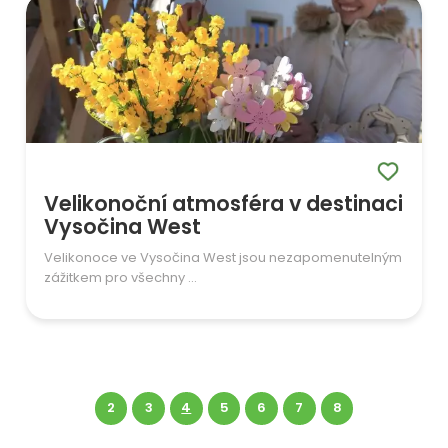
Velikonoční atmosféra v destinaci
Vysočina West
Velikonoce ve Vysočina West jsou nezapomenutelným
zážitkem pro všechny ...
2
3
4
5
6
7
8