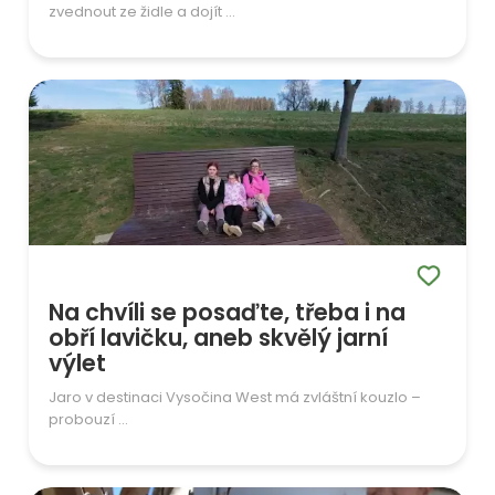
zvednout ze židle a dojít ...
Na chvíli se posaďte, třeba i na
obří lavičku, aneb skvělý jarní
výlet
Jaro v destinaci Vysočina West má zvláštní kouzlo –
probouzí ...