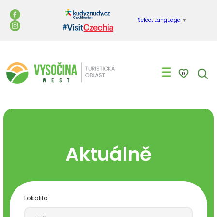
Select Language
▼
☰
0
Aktuálně
Lokalita