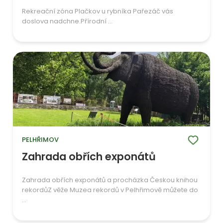
Rekreační zóna Plačkov u rybníka Pařezáč vás
doslova nadchne.Přírodní ...
PELHŘIMOV
Zahrada obřích exponátů
Zahrada obřích exponátů a procházka Českou knihou
rekordůZ věže Muzea rekordů v Pelhřimově můžete do
...