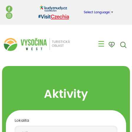
Select Language
▼
☰
0
Aktivity
Lokalita