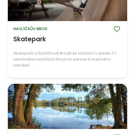
HAVLÍČKŮV BROD
Skatepark
Skatepark v Havlíčkově Brodě se nachází v areálu TJ
Lokomotiva Havlíčkův Brod na adrese Konečného
náměstí. ...