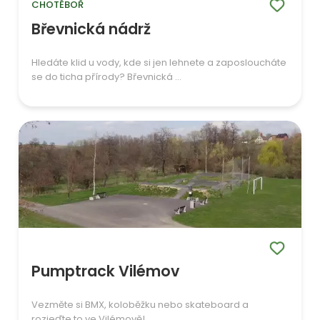
CHOTĚBOŘ
Břevnická nádrž
Hledáte klid u vody, kde si jen lehnete a zaposloucháte
se do ticha přírody? Břevnická ...
Pumptrack Vilémov
Vezměte si BMX, koloběžku nebo skateboard a
rozjeďte to ve Vilémově!