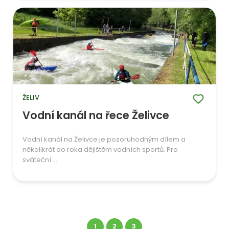
ŽELIV
Vodní kanál na řece Želivce
Vodní kanál na Želivce je pozoruhodným dílem a
několikrát do roka dějištěm vodních sportů. Pro
sváteční ...
1
2
3