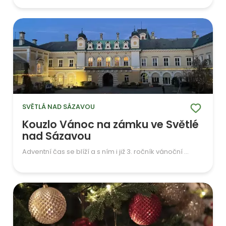
SVĚTLÁ NAD SÁZAVOU
Kouzlo Vánoc na zámku ve Světlé
nad Sázavou
Adventní čas se blíží a s ním i již 3. ročník vánoční ...