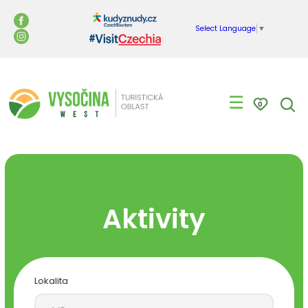
Select Language
▼
☰
0
Aktivity
Lokalita