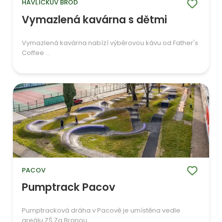
HAVLÍČKŮV BROD
Vymazlená kavárna s dětmi
Vymazlená kavárna nabízí výběrovou kávu od Father's
Coffee ...
PACOV
Pumptrack Pacov
Pumptracková dráha v Pacově je umístěna vedle
areálu ZŠ Za Branou ...