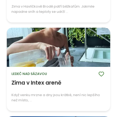
Zima v Havlíčkově Brodě patří běžkařům. Jakmile
napadne sníh a teploty se udrží ...
LEDEČ NAD SÁZAVOU
Zima v Intex areně
Když venku mrzne a dny jsou krátké, není nic lepšího
než místo, ...