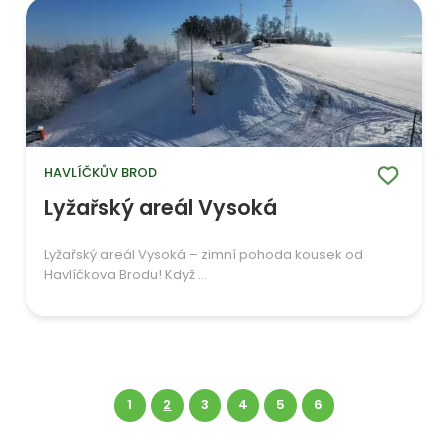
HAVLÍČKŮV BROD
Lyžařský areál Vysoká
Lyžařský areál Vysoká – zimní pohoda kousek od
Havlíčkova Brodu! Když ...
1
2
3
4
5
6