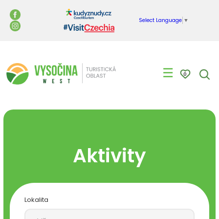
Select Language
▼
☰
0
Aktivity
Lokalita