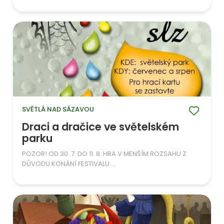
SVĚTLÁ NAD SÁZAVOU
Draci a dračice ve světelském
parku
POZOR! OD 30. 7. DO 11. 8. HRA V MENŠÍM ROZSAHU Z
DŮVODU KONÁNÍ FESTIVALU ...