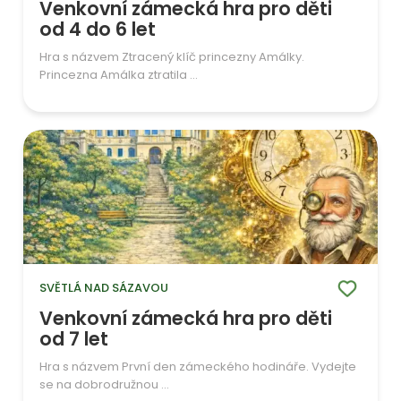
Venkovní zámecká hra pro děti
od 4 do 6 let
Hra s názvem Ztracený klíč princezny Amálky.
Princezna Amálka ztratila ...
SVĚTLÁ NAD SÁZAVOU
Venkovní zámecká hra pro děti
od 7 let
Hra s názvem První den zámeckého hodináře. Vydejte
se na dobrodružnou ...