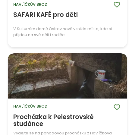
HAVLÍČKŮV BROD
SAFARI KAFÉ pro děti
V Kulturním domě Ostrov nově vzniklo místo, kde si
přijdou na své děti i rodiče. ...
HAVLÍČKŮV BROD
Procházka k Pelestrovské
studánce
Vydejte se na pohodovou procházku z Havlíčkova